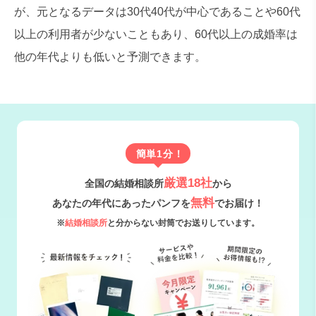
が、元となるデータは30代40代が中心であることや60代
以上の利用者が少ないこともあり、60代以上の成婚率は
他の年代よりも低いと予測できます。
簡単1分！
厳選18社
全国の結婚相談所
から
無料
あなたの年代にあったパンフを
でお届け！
※
結婚相談所
と分からない封筒でお送りしています。