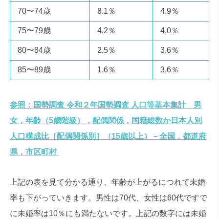
70〜74歳
8.1％
4.9％
75〜79歳
4.2％
4.0％
80〜84歳
2.5％
3.6％
85〜89歳
1.6％
3.6％
参照：国勢調査 令和２年国勢調査 人口等基本集計 男
女，年齢（5歳階級），配偶関係，国籍総数か日本人別
人口構成比［配偶関係別］（15歳以上）－全国，都道府
県，市区町村
上記の表を見て分かる通り、年齢が上がるにつれて未婚
率も下がっていきます。男性は70代、女性は60代ですで
に未婚率は10％にも満たないです。上記の数字には未婚