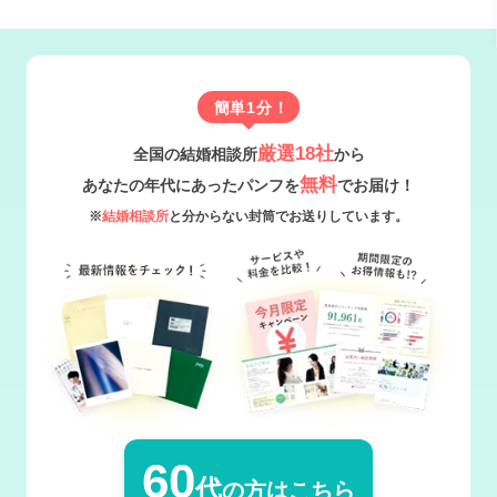
簡単1分！
厳選18社
全国の結婚相談所
から
無料
あなたの年代にあったパンフを
でお届け！
※
結婚相談所
と分からない封筒でお送りしています。
60
代
の方はこちら