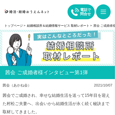
電話で
問合せ
トップページ
>
結婚相談所＆結婚情報サービス 取材レポート
>
茜会 ご成婚者
茜会 ご成婚者様インタビュー第1弾
茜会（あかね会）
2021/10/07
茜会でご成婚され、幸せな結婚生活を送って15年目を迎え
た村松ご夫妻へ、出会いから結婚生活が永く続く秘訣まで
取材してきました。