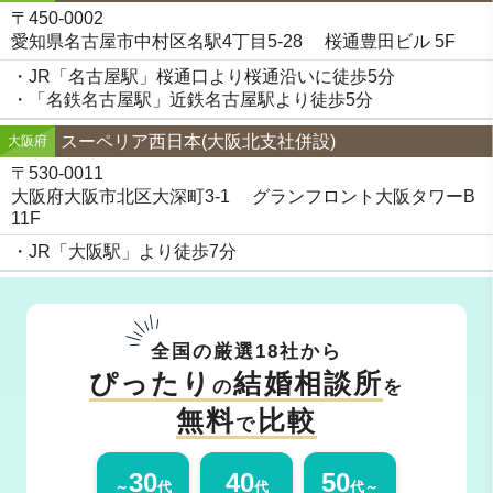
〒450-0002
愛知県名古屋市中村区名駅4丁目5-28 桜通豊田ビル 5F
・JR「名古屋駅」桜通口より桜通沿いに徒歩5分
・「名鉄名古屋駅」近鉄名古屋駅より徒歩5分
スーペリア西日本(大阪北支社併設)
大阪府
〒530-0011
大阪府大阪市北区大深町3-1 グランフロント大阪タワーB
11F
・JR「大阪駅」より徒歩7分
全国の厳選18社から
ぴったり
結婚相談所
の
を
無料
比較
で
30
40
50
～
代
代
代～