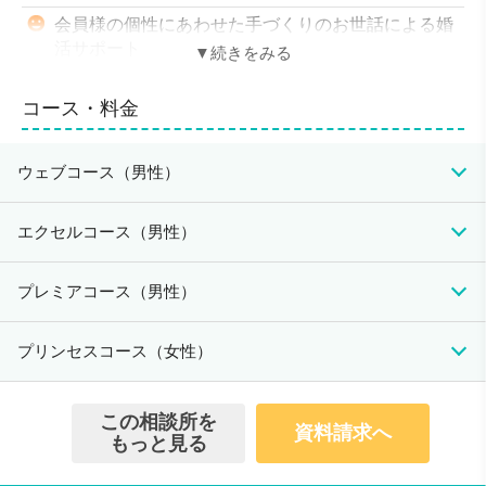
会員様の個性にあわせた手づくりのお世話による婚
活サポート
少人数によるお見合いパーティー、婚活セミナーや
コース・料金
バスツアー等多数
無料でアドバイザーが面談 お客様の最適なプラン
をご提案
ウェブコース（男性）
入会資格
初期費用
月会費
成婚料
エクセルコース（男性）
・25歳以上の男性 健康で現在独身の方（初婚、再婚は問
330,000円(税込）
いません）
0円
0円
※分割払い可
・20歳以上の女性 健康で現在独身の方（初婚、再婚は問
初期費用
月会費
成婚料
プレミアコース（男性）
いません）
550,000円（税込）
0円
0円
※ご入会の際には当社規定の審査がございます。
※分割払い可
初期費用
月会費
成婚料
プリンセスコース（女性）
会員数/男女比
880,000円(税込）
45：55
0円
0円
※分割払い可
初期費用
月会費
成婚料
無料のサービス
この相談所を
資料請求へ
220,000円
アドバイザーによる無料相談＆親御様向け無料相談会
もっと見る
0円
0円
（税込）
婚活についてご相談・ご説明は来店、訪問で。自分のパ
ートナーを見つけ出す「出逢い」をご提供いたします。