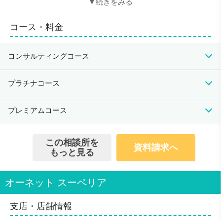
双方のご要望に添った方を専門カウンセラーが丁寧
にお選び
コース・料金
アットホームな雰囲気で行われるお見合いパーティ
【華の会】
コンサルティングコース
結婚適齢期のお子様をお持ちの親御様が集まる【親
おや交流会】
初期費用
月会費
成婚料
プラチナコース
198,000円(税込)
入会資格
13,200円(税込)
110,000円(税込)
男性30歳～68歳 大卒以上。女性27歳～60歳 高卒以
初期費用
月会費
成婚料
プレミアムコース
上。
110,000円(税込)
9,900円(税込)
110,000円(税込)
会員数/男女比
初期費用
月会費
成婚料
この相談所を
48対52
資料請求へ
473,000円(税込)
0円(税込)
110,000円(税込)
もっと見る
無料のサービス
「人の手による」カウンセリング
無料で専門カウンセラーによる、カウンセリングを受け
オーネット スーペリア
られます。中高年、再婚の方も多くいらっしゃいます。
対応地域
支店・店舗情報
東京・埼玉・神奈川・千葉(オンラインコースは全国可