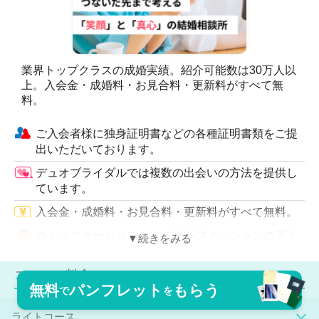
・参加費は一切無料
・経験豊富なカウンセラーが丁寧にサポート
・リラックスした雰囲気の中で、複数の方と出会えるチ
ャンス
業界トップクラスの成婚実績。紹介可能数は30万人以
初めての一歩を踏み出すのにぴったりの体験です。
上。入会金・成婚料・お見合料・更新料がすべて無
料。
どうぞお気軽にご参加ください。新しいご縁が、ここか
ら始まるかもしれません。
ご入会者様に独身証明書などの各種証明書類をご提
対応地域
出いただいております。
東京、神奈川、埼玉、千葉、愛知
デュオブライダルでは複数の出会いの方法を提供し
ています。
入会金・成婚料・お見合料・更新料がすべて無料。
コミュニケーション、メイク＆ファッションのアド
バイスなど、婚活ノウハウを網羅。
コース・料金
お見合い会を173回開催（2025年実績）
無料
パンフレット
もらう
で
を
成婚パーティーを華やかに彩る、ヘアメイクや着
付、写真・動画撮影、ケーキを提供。
ライトコース