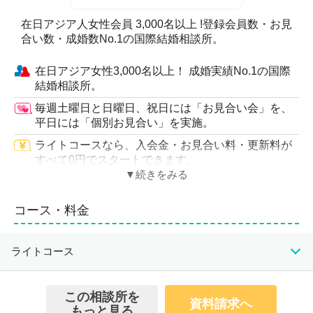
在日アジア人女性会員 3,000名以上 !登録会員数・お見
合い数・成婚数No.1の国際結婚相談所。
在日アジア女性3,000名以上！ 成婚実績No.1の国際
結婚相談所。
毎週土曜日と日曜日、祝日には「お見合い会」を、
平日には「個別お見合い」を実施。
ライトコースなら、入会金・お見合い料・更新料が
すべて0円でスタートできます。
入籍、ビザ、独身証明書の申請に同行、書類の翻訳
など申請に必要な対応をサポート。
コース・料金
2025年開催予定の年間173回のお見合いパーティー
に、参加費無料で参加可能。
ライトコース
成婚パーティーを華やかに彩る、ヘアメイクや着
付、写真・動画撮影、ケーキを提供。
初期費用
月会費
成婚料
入会資格
この相談所を
資料請求へ
0円
5,500円(税込)
330,000円(税込)
もっと見る