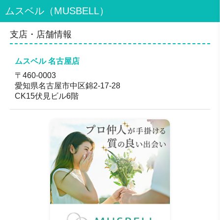
ムスベル（MUSBELL）
「結婚しない我が子」を抱えてお子様の将来を不安に思
う親御様が増えています。 親御様からお子様お一人おひ
とりのお人柄をお聴きし、お子様の個性に合わせた婚活
支店・店舗情報
についてアドバイスいたします
対応地域
ムスベル 名古屋店
全国
〒460-0003
愛知県名古屋市中区錦2-17-28
CK15伏見ビル6階