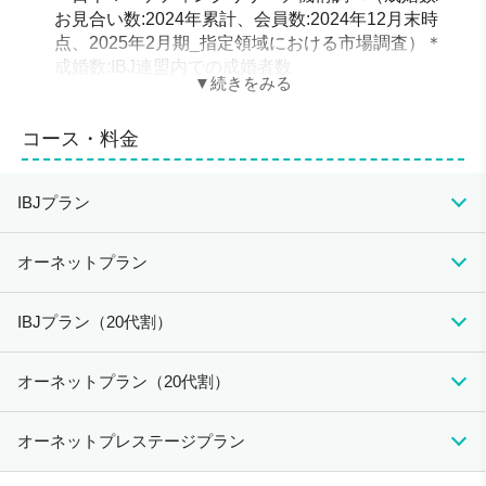
お見合い数:2024年累計、会員数:2024年12月末時
点、2025年2月期_指定領域における市場調査）＊
成婚数:IBJ連盟内での成婚者数
IBJ会員、両想いマッチング、お手軽お見合い、オ
ーネット会員検索など、様々な方法でお相手探し
コース・料金
成婚料は一切かかりません。
※オーネット会員同士の場合。IBJご利用の場合は
IBJプラン
別途成婚料がかかります。
ご入会からご結婚まで一貫して活動をサポート
初期費用
月会費
成婚料
オーネットプラン
会員限定の大規模なパーティー、気軽に参加できる
129,800円（税込）
（入会時お支払い費
スポーツ体験型、恋愛セミナーなど多数開催
19,250円（税込）
220,000円（税込）
初期費用
月会費
成婚料
IBJプラン（20代割）
用）
会員全員が独身証明書を提出、来店またはオンライ
123,200円（税込）
0円
（入会時お支払い費
ンによる面談が必須など安心のサービス体制
15,950円（税込）
※オーネット会員同士
初期費用
月会費
成婚料
オーネットプラン（20代割）
用）
の場合
66,000円（税込）
入会資格
（入会時お支払い費
17,600円（税込）
220,000円（税込）
・独身であること。（各種証明書のご提出が必要）
初期費用
月会費
成婚料
オーネットプレステージプラン
用）
・男性は20歳以上で、定職・定収入があること。
59,950円（税込）
0円
・女性は20歳以上であること。
（入会時お支払い費
12,100円（税込）
※オーネット会員同士