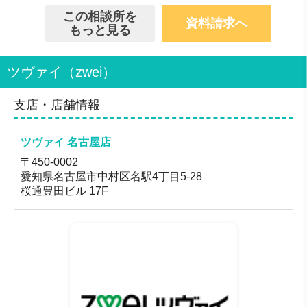
初期費用
月会費
成婚料
・条件によるマッチング人数が紹介基準人数を上回るこ
用）
の場合
この相談所を
資料請求へ
143,000円（税込）
と。
もっと見る
（入会時お支払い費
24,200円（税込）
220,000（税込）
※ご入会の際には規定の審査をさせていただきます。
用）
会員数/男女比
ツヴァイ（zwei）
ー
無料のサービス
支店・店舗情報
マッチングシミュレーション体験
あなたの情報と相手への希望条件を設定し、マッチング
人数をご案内。お相手候補のプロフィールが分かりま
ツヴァイ 名古屋店
す。
〒450-0002
愛知県名古屋市中村区名駅4丁目5-28
※診断結果に個人を特定できる情報はありません。
桜通豊田ビル 17F
※マッチング人数は2026年1月1日現在。IBJ会員を除い
た、すでに会費の支払いが終了したオーネット会員を含
む。また、自己都合・交際等により一時的に活動を休止
中のオーネット会員5,876人を含む。あなたのプロフィー
ル・希望条件により人数が変わります。
対応地域
全国