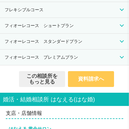
男性20歳以上、女性20歳以上
初期費用
月会費
成婚料
フレキシブルコース
★各種証明書を提出できる方
165,000円（税込）
13,200円（税込）
110,000円（税込）
〇身分証明書（住民票や免許証、パスポート等公的機関
発行の身分証明書）
初期費用
月会費
成婚料
フィオーレコース ショートプラン
〇公的に独身を証明するに足る書類（独身証明書）
66,000円（税込）
7,700円（税込）
220,000円（税込）
◎ 初期費用を抑えたい方
〇最終学歴を証明する書類（卒業証明書）
◎ 自分で積極的にお相手を探したい方
初期費用
月会費
成婚料
〇年収を証明する書類（前年の源泉徴収票）
フィオーレコース スタンダードプラン
〇登録用顔写真
310,200円（税込）
5,500円（税込）
0円
※職業欄に会社経営と記載される場合は、登記事項証明
初期費用
月会費
成婚料
フィオーレコース プレミアムプラン
書と源泉徴収票
369,600円（税込）
5,500円（税込）
0円
◎ 利用金額の総額を抑えたい方
※自営業の方は前年度の確定申告書
◎ 自分でお相手を探して、紹介もしてほしい方
※国家資格が必要な職業については、それを証明するに
初期費用
月会費
成婚料
※担当者による推薦紹介でお見合いが成立した場合、リクエス
◎ 出会いを保証してほしい方
この相談所を
足る書類のご提示
トセッティング費が発生します。5,500円（税込）
資料請求へ
429,000円（税込）
5,500円（税込）
0円
もっと見る
会員数/男女比
AIマッチング紹介、会員検索、担当者による推薦紹介、
－
活動レポートを活用したデータ分析（3ヶ月に1回）、
婚活・結婚相談所 はなえる(はな婚)
定期コンタクト、専任コーディネーターによるサポート、
無料のサービス
お見合いセッティング特約
無料カウンセリング＆無料体験プログラム
会員活動権利期間は12ヶ月となります
支店・店舗情報
ご来店していただき、実際のプロフィールからあなたに
合った方をご紹介！実際の婚活を体験していただきま
す。（約1時間）
はなえる 黄金サロン