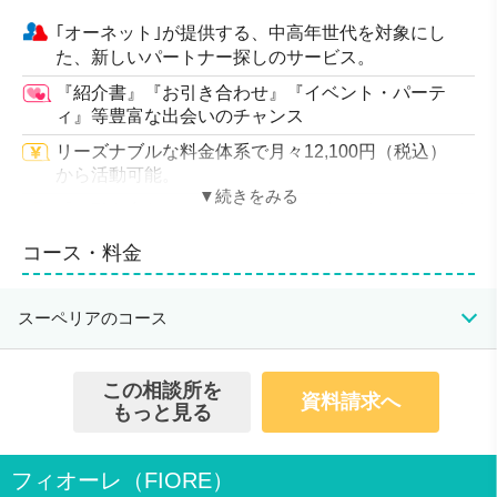
｢オーネット｣が提供する、中高年世代を対象にし
た、新しいパートナー探しのサービス。
『紹介書』『お引き合わせ』『イベント・パーテ
ィ』等豊富な出会いのチャンス
リーズナブルな料金体系で月々12,100円（税込）
から活動可能。
『お引き合わせサービス』なら担当アドバイザーが
出会いの機会をセッティング
コース・料金
ゴルフイベントやウォーキングなど、豊富なパーテ
ィを多数開催
スーペリアのコース
30年以上の実績ある結婚相談所ですので、安心し
て活動できます。
初期費用
月会費
成婚料
この相談所を
入会資格
資料請求へ
33,000円（税込）
12,100円（税込）
0円
もっと見る
男女ともに45歳～
会員数/男女比
フィオーレ（FIORE）
－