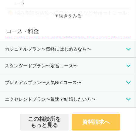
ート
悩み相談や活動へのアドバイスなどサポートコール
やメールで対応。無料セミナーもあります。
アットホームなパーティから大規模イベントまで多
コース・料金
彩な出会いの場をお選びいただけます。
シングルマザー割引や20代限定割引など各種キャ
カジュアルプラン〜気軽にはじめるなら〜
ンペーンあり
入会資格
初期費用
月会費
成婚料
スタンダードプラン〜定番コース〜
男性：20歳～女性：20歳～
103,400円(税込)
16,500円(税込)
220,000円(税込)
会員数/男女比
初期費用
月会費
成婚料
プレミアムプラン〜人気No1コース〜
-
187,000円(税込)
17,600円(税込)
220,000円(税込)
無料のサービス
初期費用
月会費
成婚料
エクセレントプラン〜最速で結婚したい方〜
婚活・結婚診断テスト&お試し検索（希望の相手が何人
220,000円(税込)
17,600円(税込)
220,000円(税込)
登録しているかその場でチェックできます）
30問の質問に答えるだけで、あなたの結婚準備度や相性
初期費用
月会費
成婚料
この相談所を
のいいお相手のタイプなどを分析したシートをプレゼン
資料請求へ
275,000円(税込)
17,600円(税込)
220,000円(税込)
もっと見る
トします。また、現サンマリエ会員様の中から、ご希望
の年齢・学歴・年収・身長などの条件に合う方のプロフ