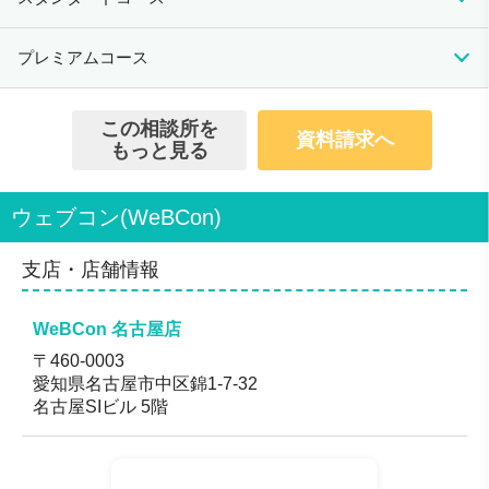
22,000円〜
入会資格
11,000円～
0円
20歳以上で結婚・内縁関係のない独身の方、証明書類提
初期費用
月会費
成婚料
プレミアムコース
出必須。※男性は安定した収入がある方
44,000円〜
12,100円～
77,000円
会員数/男女比
初期費用
月会費
成婚料
この相談所を
46%：54% ※2023年9月1日時点
資料請求へ
154,000円
25,300円
110,000円
もっと見る
無料のサービス
・EQアセスメントテスト
自分が大事にしている「価値観」がわかります。
ウェブコン(WeBCon)
・マッチングシミュレーション
支店・店舗情報
あなたの希望条件のお相手が何人いるか確認できます。
・婚活設計
WeBCon 名古屋店
婚活のプロが婚活プランを無料で設計します。
〒460-0003
もちろん、婚活のお悩みもお気軽にご相談ください。
愛知県名古屋市中区錦1-7-32
名古屋SIビル 5階
対応地域
全国