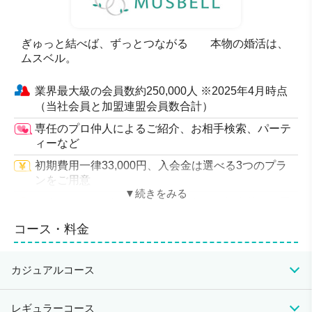
ぎゅっと結べば、ずっとつながる 本物の婚活は、
ムスベル。
業界最大級の会員数約250,000人 ※2025年4月時点
（当社会員と加盟連盟会員数合計）
専任のプロ仲人によるご紹介、お相手検索、パーテ
ィーなど
初期費用一律33,000円、入会金は選べる3つのプラ
ンをご用意
カウンセリング、各種セミナーなど、担当仲人が手
厚くサポートさせていただきます
コース・料金
アットホームで参加者全員が楽しめる企画となって
おります
カジュアルコース
地元に根差した地域密着型の仲人型相談所
入会資格
初期費用
月会費
成婚料
レギュラーコース