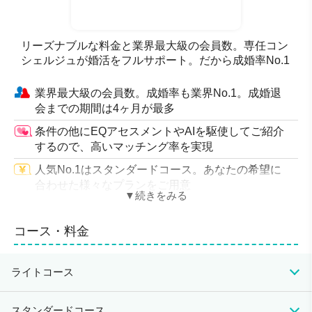
リーズナブルな料金と業界最大級の会員数。専任コン
シェルジュが婚活をフルサポート。だから成婚率No.1
業界最大級の会員数。成婚率も業界No.1。成婚退
会までの期間は4ヶ月が最多
条件の他にEQアセスメントやAIを駆使してご紹介
するので、高いマッチング率を実現
人気No.1はスタンダードコース。あなたの希望に
合わせた様々なプランをご用意
コンシェルジュ同士が連携し、お相手の温度感も把
握。不安やすれ違いも解消できます。
コース・料金
会員限定のパーティー、コミュニケーションセミナ
ー、コーディネートレッスンなど
ライトコース
U29プラン、シングルマザー応援プラン、30・31
歳応援割プランなど割引あり
初期費用
月会費
成婚料
スタンダードコース