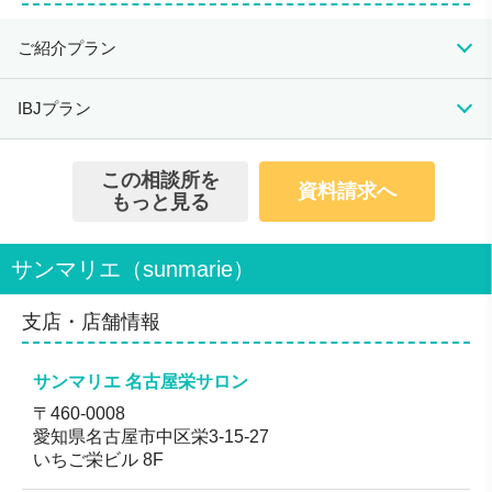
全国54店舗
人生でとても大切なことに携わらせていただくた
ご紹介プラン
め、個人情報などのセキュリティを徹底
イベント・パーティ開催数・1,400回以上（2019年
初期費用
月会費
成婚料
IBJプラン
度実績）
14,500円(税抜)
※15,950円(税込)
初期費用
月会費
成婚料
入会資格
108,000円(税抜)
この相談所を
0円
資料請求へ
200,000円(税抜)
独身であること 各種必要書類を提出。
※118,800円(税込)
活動休止期間中の月会
もっと見る
17,000円(税抜)
※220,000円(税込)
費は1,650円（税込）
男性：20歳以上
※18,700円(税込)
となります。
一定収入のある仕事に就いていること。
118,000円(税抜)
※IBJ会員のお相手と
女性：20歳以上
サンマリエ（sunmarie）
※129,800円(税込)
活動休止期間中の月会
のご成婚の場合のみ成
会員数/男女比
費は1,650円(税込)とな
婚料がかかります。ツ
ります。
ヴァイ会員同士のご成
男47%：女53%
支店・店舗情報
婚の場合は不要です。
無料のサービス
無料価値観診断が受けられます
サンマリエ 名古屋栄サロン
無料でマリッジコンサルタントによる個別のコンサルテ
〒460-0008
ィングや価値観診断ができ、結果は当日ご覧頂けます。
愛知県名古屋市中区栄3-15-27
対応地域
いちご栄ビル 8F
全国