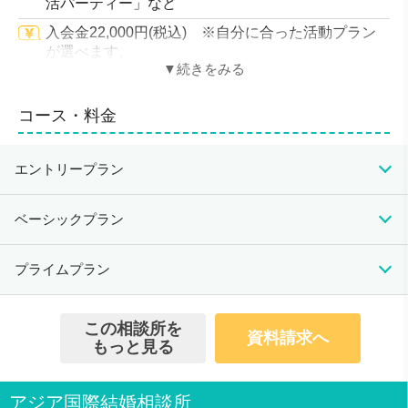
活パーティー」など
入会金22,000円(税込) ※自分に合った活動プラン
が選べます。
プロフィール作りのサポート充実 写真撮影同行あ
り
コース・料金
人気の少人数制婚活パーティーを開催
再チャレンジ割 (他のサービスからの再チャレンジ)
エントリープラン
あり
入会資格
初期費用
月会費
成婚料
ベーシックプラン
男性25歳～60歳 女性25歳～60歳
132,000円
(入会金33,000円、登
会員数/男女比
初期費用
月会費
成婚料
プライムプラン
録料33,000円、活動準
9,900円(税込)
220,000円(税込)
男性4.6：女性5.4
132,000円
備費66,000円)
無料のサービス
(入会金33,000円、登
※全て税込
初期費用
月会費
成婚料
録料33,000円、活動準
13,750円(税込)
220,000円(税込)
この相談所を
無料相談では、あなたの理想のタイプを明確にし、その
資料請求へ
132,000円
備費66,000円)
もっと見る
お相手を検索することができます。
(入会金33,000円、登
※全て税込
お悩みや不安がある場合は、カウンセリングで解決。こ
録料33,000円、活動準
17,050円(税込)
220,000円(税込)
の他、今後に役立つ婚活情報もお伝えします。
備費66,000円)
アジア国際結婚相談所
※無料相談時にご入会いただくことはありませんのでご
※全て税込