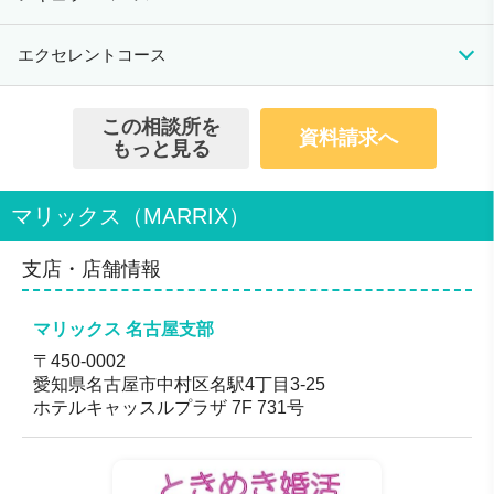
男性20歳〜79歳 女性20歳〜79歳
181,500円（税込）
（初期費用33,000円
会員数/男女比
16,500円（税込）
330,000円（税込）
初期費用
月会費
成婚料
エクセレントコース
（税込）＋入会金
男性6:女性4
363,000円（税込）
148,500円（税込））
無料のサービス
（初期費用33,000円
16,500円（税込）
330,000円（税込）
初期費用
月会費
成婚料
（税込）＋入会金
この相談所を
【無料】でお相手候補ご紹介
資料請求へ
484,000円（税込）
330,000円（税込））
もっと見る
ご希望条件をお伺いし、お相手検索、または仲人が選出
（初期費用33,000円
17,000円（税込）
330,000円（税込）
したお相手をご紹介させていただきます。
（税込）＋入会金
※実際にお見合いを行う場合は有料コースへご入会の
451,000円（税込））
マリックス（MARRIX）
上、必要書類をご提出いただく必要がございます。
対応地域
無料
支店・店舗情報
全国
無料
マリックス 名古屋支部
無料
〒450-0002
専任仲人
無料
愛知県名古屋市中村区名駅4丁目3-25
無制限
無料
ホテルキャッスルプラザ 7F 731号
無料
専任仲人
無制限
無制限