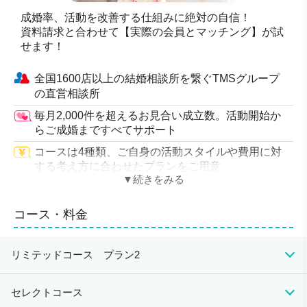
成婚率、活動を改善する仕組みに絶対の自信！
資料請求と合わせて【実際の会員とマッチング】が試
せます！
全国1600店以上の結婚相談所を繋ぐTMSグループ
の直営相談所
毎月2,000件を超えるお見合い成立数。活動開始か
らご成婚まですべてサポート
コースは4種類、ご自身の活動スタイルや費用に対
する考え方に合わせたプランをご用意
目標はあくまで「ご成婚」 真剣交際スタート後も
しっかりサポート
コース・料金
「模擬デート」や「第一印象UPセミナー」など活
動後に婚活力を上げられるセミナーが多数
リミテッドコース プラン2
ご成婚後も「ブライダルサポート」や「新婚旅行プ
ラン」などフィオーレ会員だけの特典が満載
初期費用
月会費
成婚料
セレクトコース
入会資格
33,000円（税込）
8,000円（税込）
110,000円（税込）