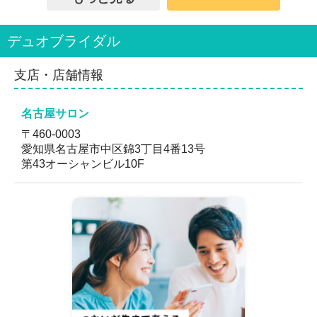
結婚を前向きに考える全ての方の力になりたいという思
いから、特別な資格を設けてはいません。
会員数/男女比
デュオブライダル
男1:女9
無料のサービス
支店・店舗情報
無料お見合い体験のご案内
初めての方にも安心してご参加いただける、
名古屋サロン
**「無料お見合い体験」**を開催しています。
〒460-0003
婚活を始めてみたいけれど少し不安…という方に、実際
愛知県名古屋市中区錦3丁目4番13号
のお見合いの雰囲気を気軽に体験していただける内容で
第43オーシャンビル10F
す。
【こんな方におすすめ】
・婚活に興味はあるけれど、まずは気軽に試してみたい
方
・お見合いの流れや雰囲気を実際に体験してみたい方
・無理のないペースで、自然な出会いを楽しみたい方
【体験のポイント】