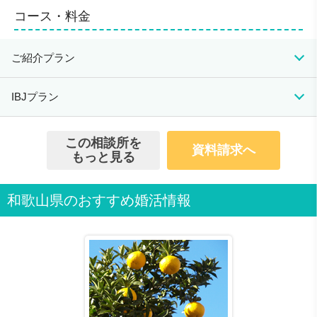
会員として契約
コース・料金
全国54店舗
人生でとても大切なことに携わらせていただくた
ご紹介プラン
め、個人情報などのセキュリティを徹底
イベント・パーティ開催数・1,400回以上（2019年
初期費用
月会費
成婚料
IBJプラン
度実績）
14,500円(税抜)
※15,950円(税込)
初期費用
月会費
成婚料
入会資格
108,000円(税抜)
この相談所を
0円
資料請求へ
200,000円(税抜)
独身であること 各種必要書類を提出。
※118,800円(税込)
活動休止期間中の月会
もっと見る
17,000円(税抜)
※220,000円(税込)
費は1,650円（税込）
男性：20歳以上
※18,700円(税込)
となります。
一定収入のある仕事に就いていること。
118,000円(税抜)
※IBJ会員のお相手と
女性：20歳以上
和歌山県のおすすめ婚活情報
※129,800円(税込)
活動休止期間中の月会
のご成婚の場合のみ成
会員数/男女比
費は1,650円(税込)とな
婚料がかかります。ツ
ります。
ヴァイ会員同士のご成
男47%：女53%
婚の場合は不要です。
無料のサービス
無料価値観診断が受けられます
無料でマリッジコンサルタントによる個別のコンサルテ
ィングや価値観診断ができ、結果は当日ご覧頂けます。