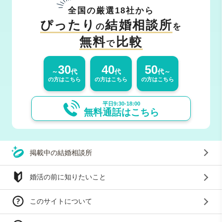
全国の厳選18社から
ぴったり
結婚相談所
の
を
無料
比較
で
30
40
50
～
代
代
代～
の方はこちら
の方はこちら
の方はこちら
平日9:30-18:00
無料通話はこちら
掲載中の結婚相談所
婚活の前に知りたいこと
このサイトについて