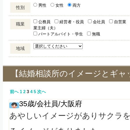
男性
女性
両方
性別
公務員
経営者・役員
会社員
自営業
職業
業主婦（夫）
パートアルバイト・学生
無職
地域
【結婚相談所のイメージとギャ
前へ
1
2
3
4
5
次へ
35歳/会社員/大阪府
あやしいイメージがありサクラ