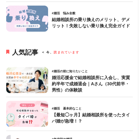
#婚活 悩み全般
結婚相談所の乗り換えのメリット、デメ
リット！失敗しない乗り換え完全ガイド
人気記事
< 今、
読まれています
#婚活の前に知りたいこと
婚活応援金で結婚相談所に入会し、実質
約半年で成婚退会｜Aさん（30代前半・
男性）の体験談
#婚活 基本的なこと
【最短◯ヶ月】結婚相談所を使ったタイ
パ婚が急増！？