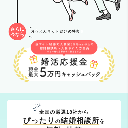
さらに
おうえんネットだけの特典！
今なら
全国の厳選18社から
ぴったり
結婚相談所
の
を