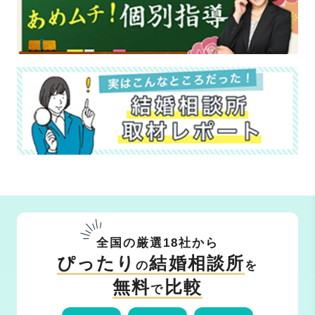
全国の厳選18社から
ぴったり
結婚相談所
の
を
無料
比較
で