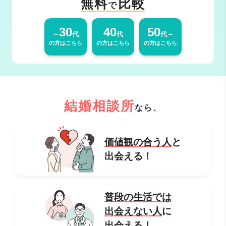
無料
比較
で
30
40
50
～
代
代
代～
の方はこちら
の方はこちら
の方はこちら
結婚相談所
なら、
価値観の合う人
と
出会える！
普段の生活では
出会えない人
に
出会える！