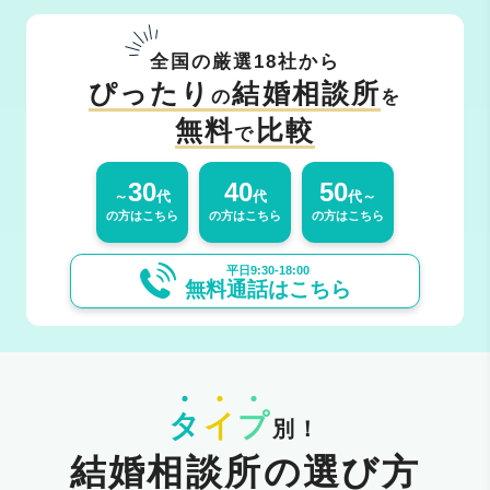
全国の厳選18社から
ぴったり
結婚相談所
の
を
無料
比較
で
30
40
50
～
代
代
代～
の方はこちら
の方はこちら
の方はこちら
平日9:30-18:00
無料通話はこちら
タ
イ
プ
別！
結婚相談所の選び方