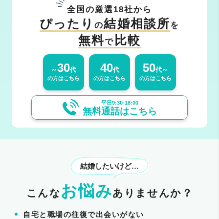
全国の厳選18社から
ぴったり
結婚相談所
の
を
無料
比較
で
30
40
50
～
代
代
代～
の方はこちら
の方はこちら
の方はこちら
平日9:30-18:00
無料通話はこちら
結婚したいけど…
お悩み
こんな
ありませんか？
自宅と職場の往復で出会いがない